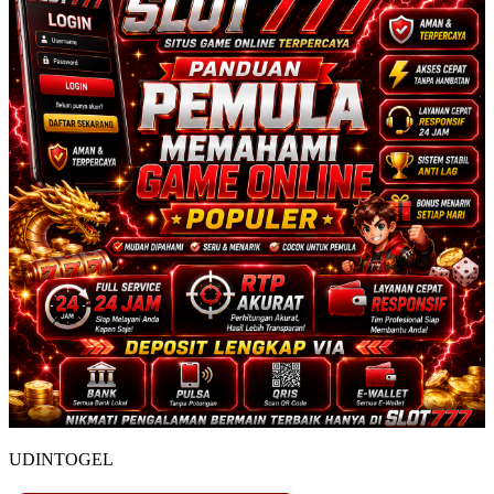
UDINTOGEL