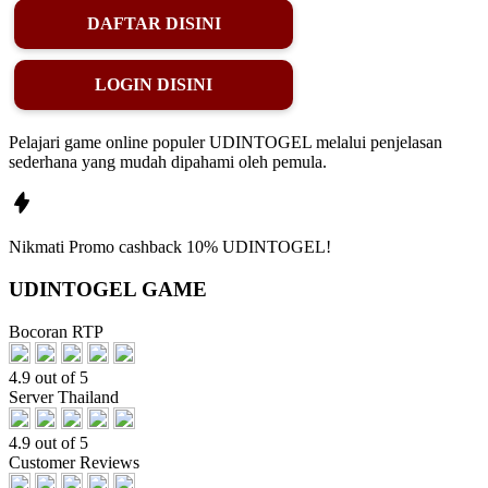
DAFTAR DISINI
LOGIN DISINI
Pelajari game online populer UDINTOGEL melalui penjelasan
sederhana yang mudah dipahami oleh pemula.
Nikmati
Promo
cashback 10%
UDINTOGEL!
UDINTOGEL GAME
Bocoran RTP
4.9 out of 5
Server Thailand
4.9 out of 5
Customer Reviews