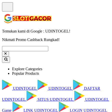
Supported by
slot
Temukan kami di Google : UDINTOGEL!
Nikmati Promo Cashback Rungkad!
Explore Categories
Popular Products
UDINTOGEL
UDINTOGEL
DAFTAR
UDINTOGEL
SITUS UDINTOGEL
UDINTOGEL
Game
LINK UDINTOGEL
LOGIN UDINTOGEL