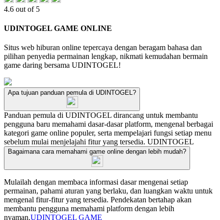
4.6 out of 5
UDINTOGEL GAME ONLINE
Situs web hiburan online tepercaya dengan beragam bahasa dan
pilihan penyedia permainan lengkap, nikmati kemudahan bermain
game daring bersama UDINTOGEL!
Apa tujuan panduan pemula di UDINTOGEL?
Panduan pemula di UDINTOGEL dirancang untuk membantu
pengguna baru memahami dasar-dasar platform, mengenal berbagai
kategori game online populer, serta mempelajari fungsi setiap menu
sebelum mulai menjelajahi fitur yang tersedia.
UDINTOGEL
Bagaimana cara memahami game online dengan lebih mudah?
Mulailah dengan membaca informasi dasar mengenai setiap
permainan, pahami aturan yang berlaku, dan luangkan waktu untuk
mengenal fitur-fitur yang tersedia. Pendekatan bertahap akan
membantu pengguna memahami platform dengan lebih
nyaman.
UDINTOGEL GAME