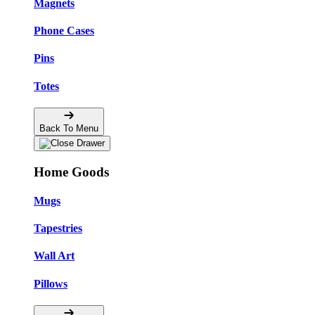
Magnets
Phone Cases
Pins
Totes
Back To Menu
Home Goods
Mugs
Tapestries
Wall Art
Pillows