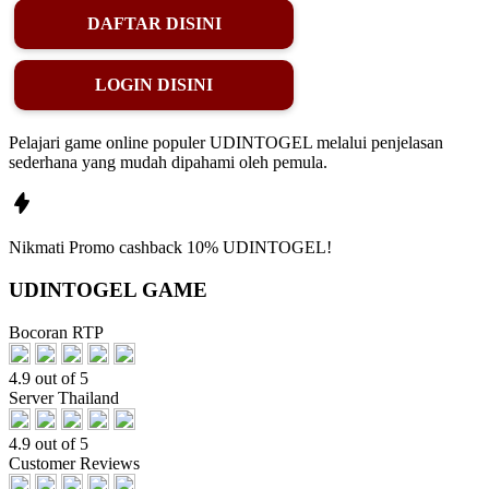
DAFTAR DISINI
LOGIN DISINI
Pelajari game online populer UDINTOGEL melalui penjelasan
sederhana yang mudah dipahami oleh pemula.
Nikmati
Promo
cashback 10%
UDINTOGEL!
UDINTOGEL GAME
Bocoran RTP
4.9 out of 5
Server Thailand
4.9 out of 5
Customer Reviews