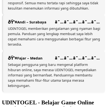
responsif. Semua menu tertata rapi sehingga saya tidak
kesulitan menemukan informasi yang dibutuhkan.
Andi – Surabaya
UDINTOGEL memberikan pengalaman yang nyaman bagi
pemula. Panduan yang lengkap membuat saya lebih
cepat memahami cara menggunakan berbagai fitur yang
tersedia.
Fajar – Medan
Sebagai pengguna yang baru mengenal platform
hiburan online, saya merasa UDINTOGEL menyediakan
informasi yang bermanfaat. Panduannya membantu
saya memahami fitur-fitur utama tanpa merasa
kebingungan.
UDINTOGEL - Belajar Game Online