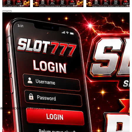
ate an account to favorite this design!