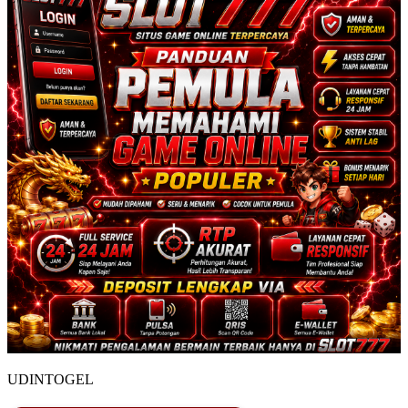
UDINTOGEL