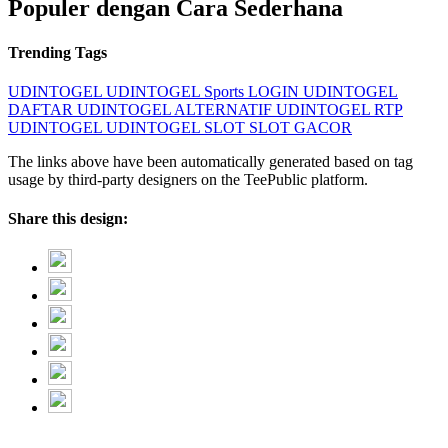
Populer dengan Cara Sederhana
Trending Tags
UDINTOGEL
UDINTOGEL Sports
LOGIN UDINTOGEL
DAFTAR UDINTOGEL
ALTERNATIF UDINTOGEL
RTP
UDINTOGEL
UDINTOGEL SLOT
SLOT GACOR
The links above have been automatically generated based on tag
usage by third-party designers on the TeePublic platform.
Share this design: