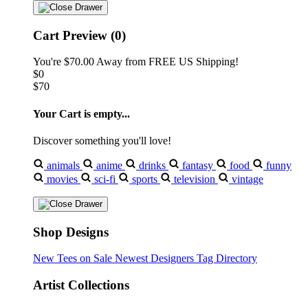
Cart Preview (0)
You're
$70.00
Away from
FREE US Shipping!
$0
$70
Your Cart is empty...
Discover something you'll love!
animals
anime
drinks
fantasy
food
funny
movies
sci-fi
sports
television
vintage
Shop Designs
New Tees on Sale
Newest Designers
Tag Directory
Artist Collections