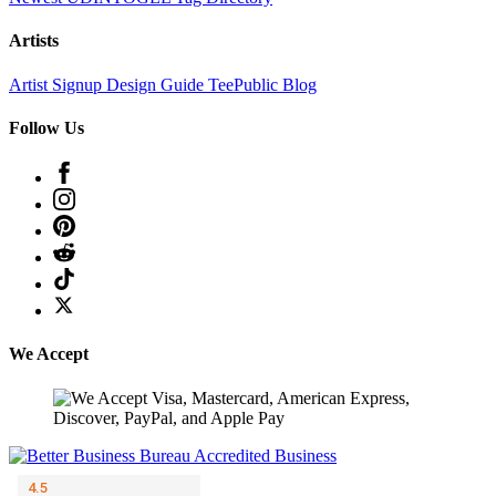
Artists
Artist Signup
Design Guide
TeePublic Blog
Follow Us
We Accept