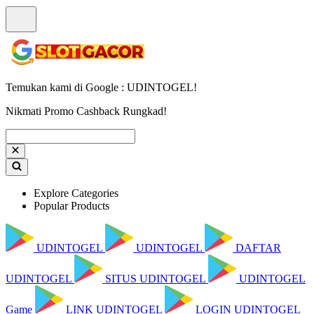
Supported by
slot
Temukan kami di Google : UDINTOGEL!
Nikmati Promo Cashback Rungkad!
Explore Categories
Popular Products
UDINTOGEL
UDINTOGEL
DAFTAR
UDINTOGEL
SITUS UDINTOGEL
UDINTOGEL
Game
LINK UDINTOGEL
LOGIN UDINTOGEL