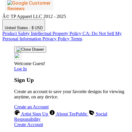
Â© TP Apparel LLC 2012 - 2025
United States - $ USD
Product Safety
Intellectual Property Policy
CA: Do Not Sell My
Personal Information
Privacy Policy
Terms
Welcome Guest!
Log In
Sign Up
Create an account to save your favorite designs for viewing
anytime, on any device.
Create an Account
Artist Sign Up
About TeePublic
Social
Responsibility
Create Account