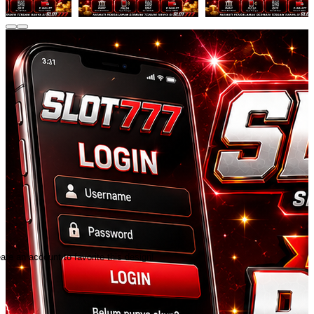
ate an account to favorite this design!