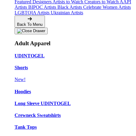
Featured Designers
Artists to Watch
Creators to Watch
AAPI
Artists
BIPOC Artists
Black Artists
Celebrate Women Artists
LGBTQIA Artists
Ukrainian Artists
Back To Menu
Adult Apparel
UDINTOGEL
Shorts
New!
Hoodies
Long Sleeve UDINTOGEL
Crewneck Sweatshirts
Tank Tops