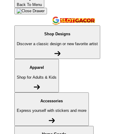
Back To Menu
Shop Designs
Discover a classic design or new favorite artist
Apparel
Shop for Adults & Kids
Accessories
Express yourself with stickers and more