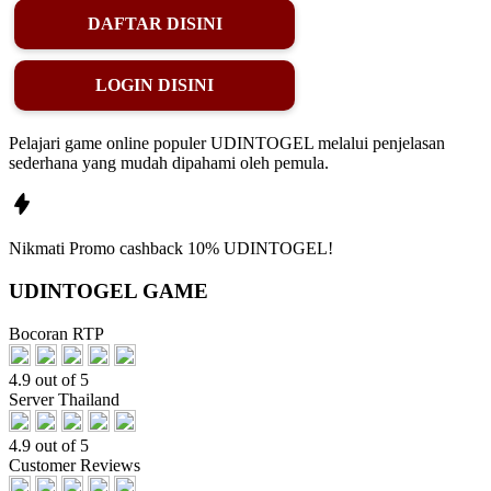
DAFTAR DISINI
LOGIN DISINI
Pelajari game online populer UDINTOGEL melalui penjelasan
sederhana yang mudah dipahami oleh pemula.
Nikmati
Promo
cashback 10%
UDINTOGEL!
UDINTOGEL GAME
Bocoran RTP
4.9 out of 5
Server Thailand
4.9 out of 5
Customer Reviews