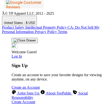
Â© TP Apparel LLC 2012 - 2025
United States - $ USD
Product Safety
Intellectual Property Policy
CA: Do Not Sell My
Personal Information
Privacy Policy
Terms
Welcome Guest!
Log In
Sign Up
Create an account to save your favorite designs for viewing
anytime, on any device.
Create an Account
Artist Sign Up
About TeePublic
Social
Responsibility
Create Account