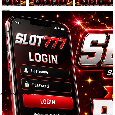
ate an account to favorite this design!