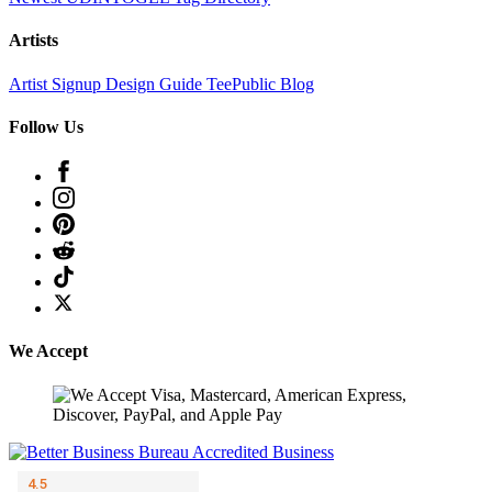
Artists
Artist Signup
Design Guide
TeePublic Blog
Follow Us
We Accept