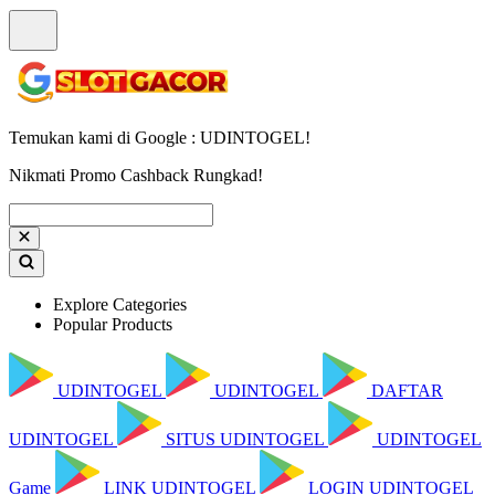
Supported by
slot
Temukan kami di Google : UDINTOGEL!
Nikmati Promo Cashback Rungkad!
Explore Categories
Popular Products
UDINTOGEL
UDINTOGEL
DAFTAR
UDINTOGEL
SITUS UDINTOGEL
UDINTOGEL
Game
LINK UDINTOGEL
LOGIN UDINTOGEL