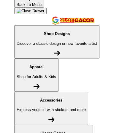
Back To Menu
Shop Designs
Discover a classic design or new favorite artist
Apparel
Shop for Adults & Kids
Accessories
Express yourself with stickers and more