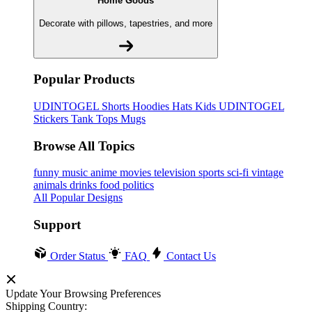
Home Goods
Decorate with pillows, tapestries, and more
Popular Products
UDINTOGEL
Shorts
Hoodies
Hats
Kids UDINTOGEL
Stickers
Tank Tops
Mugs
Browse All Topics
funny
music
anime
movies
television
sports
sci-fi
vintage
animals
drinks
food
politics
All Popular Designs
Support
Order Status
FAQ
Contact Us
Update Your Browsing Preferences
Shipping Country: