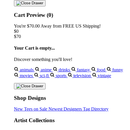
Cart Preview (0)
You're
$70.00
Away from
FREE US Shipping!
$0
$70
Your Cart is empty...
Discover something you'll love!
animals
anime
drinks
fantasy
food
funny
movies
sci-fi
sports
television
vintage
Shop Designs
New Tees on Sale
Newest Designers
Tag Directory
Artist Collections