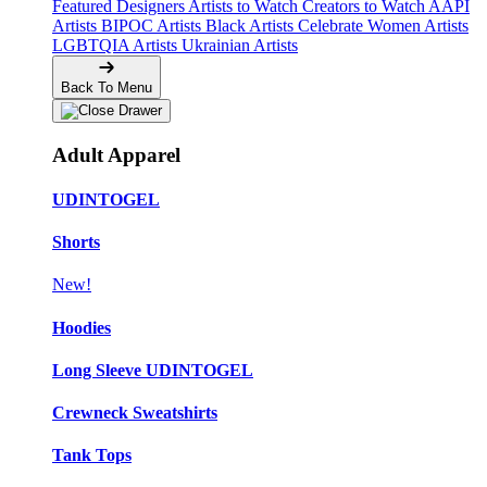
Featured Designers
Artists to Watch
Creators to Watch
AAPI
Artists
BIPOC Artists
Black Artists
Celebrate Women Artists
LGBTQIA Artists
Ukrainian Artists
Back To Menu
Adult Apparel
UDINTOGEL
Shorts
New!
Hoodies
Long Sleeve UDINTOGEL
Crewneck Sweatshirts
Tank Tops