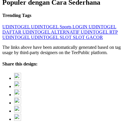
Populer dengan Cara Sederhana
Trending Tags
UDINTOGEL
UDINTOGEL Sports
LOGIN UDINTOGEL
DAFTAR UDINTOGEL
ALTERNATIF UDINTOGEL
RTP
UDINTOGEL
UDINTOGEL SLOT
SLOT GACOR
The links above have been automatically generated based on tag
usage by third-party designers on the TeePublic platform.
Share this design: