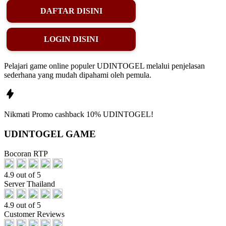
DAFTAR DISINI
LOGIN DISINI
Pelajari game online populer UDINTOGEL melalui penjelasan
sederhana yang mudah dipahami oleh pemula.
Nikmati
Promo
cashback 10%
UDINTOGEL!
UDINTOGEL GAME
Bocoran RTP
4.9 out of 5
Server Thailand
4.9 out of 5
Customer Reviews