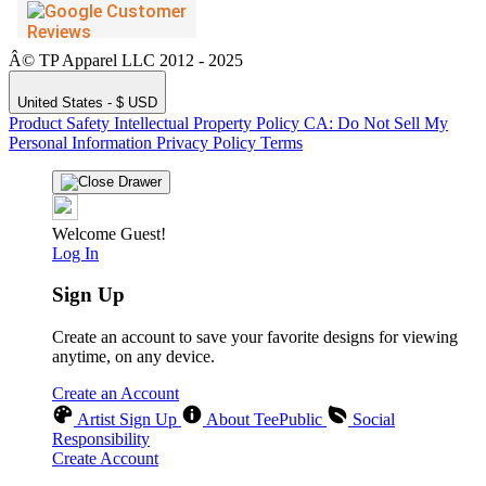
Â© TP Apparel LLC 2012 - 2025
United States - $ USD
Product Safety
Intellectual Property Policy
CA: Do Not Sell My
Personal Information
Privacy Policy
Terms
Welcome Guest!
Log In
Sign Up
Create an account to save your favorite designs for viewing
anytime, on any device.
Create an Account
Artist Sign Up
About TeePublic
Social
Responsibility
Create Account