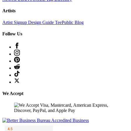
Artists
Artist Signup
Design Guide
TeePublic Blog
Follow Us
We Accept