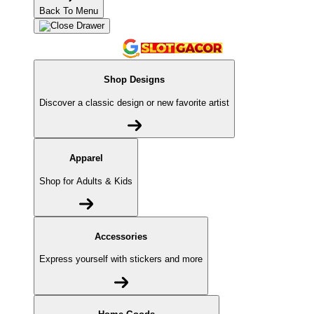
Back To Menu
Shop Designs
Discover a classic design or new favorite artist
Apparel
Shop for Adults & Kids
Accessories
Express yourself with stickers and more