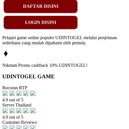
DAFTAR DISINI
LOGIN DISINI
Pelajari game online populer UDINTOGEL melalui penjelasan
sederhana yang mudah dipahami oleh pemula.
Nikmati
Promo
cashback 10%
UDINTOGEL!
UDINTOGEL GAME
Bocoran RTP
4.9 out of 5
Server Thailand
4.9 out of 5
Customer Reviews