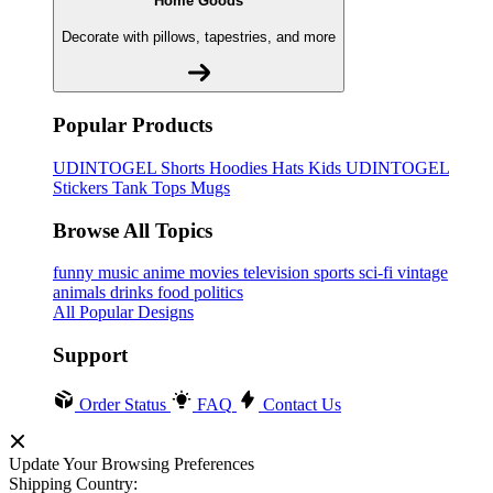
Home Goods
Decorate with pillows, tapestries, and more
Popular Products
UDINTOGEL
Shorts
Hoodies
Hats
Kids UDINTOGEL
Stickers
Tank Tops
Mugs
Browse All Topics
funny
music
anime
movies
television
sports
sci-fi
vintage
animals
drinks
food
politics
All Popular Designs
Support
Order Status
FAQ
Contact Us
Update Your Browsing Preferences
Shipping Country: