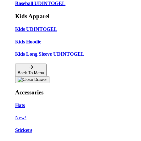
Baseball UDINTOGEL
Kids Apparel
Kids UDINTOGEL
Kids Hoodie
Kids Long Sleeve UDINTOGEL
Back To Menu
Accessories
Hats
New!
Stickers