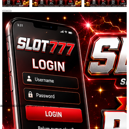
ate an account to favorite this design!