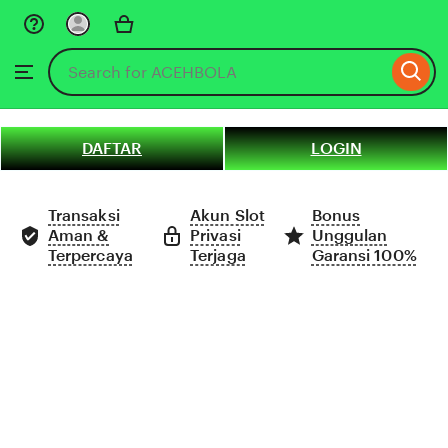
Skip
to
Search
Browse
ontent
for
items
or
shops
DAFTAR
LOGIN
Transaksi
Akun Slot
Bonus
Aman &
Privasi
Unggulan
Terpercaya
Terjaga
Garansi 100%