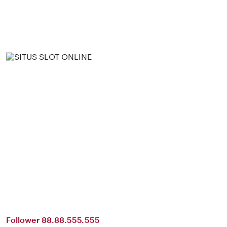
Follower 88.88.555.555