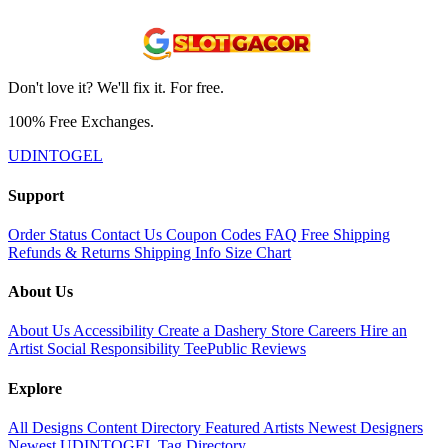
Don't love it? We'll fix it. For free.
100% Free Exchanges.
UDINTOGEL
Support
Order Status
Contact Us
Coupon Codes
FAQ
Free Shipping
Refunds & Returns
Shipping Info
Size Chart
About Us
About Us
Accessibility
Create a Dashery Store
Careers
Hire an
Artist
Social Responsibility
TeePublic Reviews
Explore
All Designs
Content Directory
Featured Artists
Newest Designers
Newest UDINTOGEL
Tag Directory