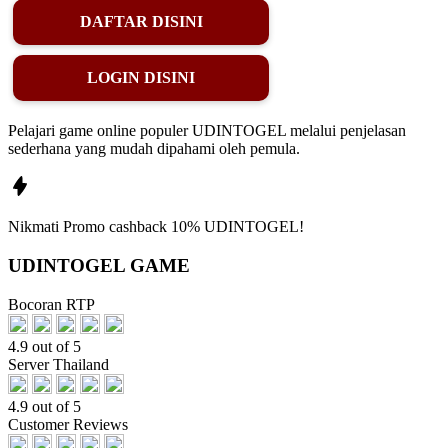
DAFTAR DISINI
LOGIN DISINI
Pelajari game online populer UDINTOGEL melalui penjelasan
sederhana yang mudah dipahami oleh pemula.
Nikmati
Promo
cashback 10%
UDINTOGEL!
UDINTOGEL GAME
Bocoran RTP
4.9 out of 5
Server Thailand
4.9 out of 5
Customer Reviews