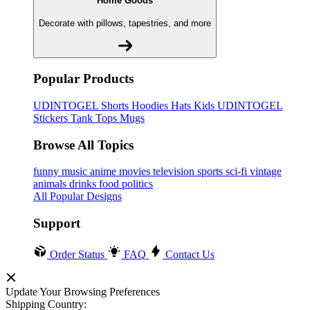
Home Goods
Decorate with pillows, tapestries, and more
Popular Products
UDINTOGEL
Shorts
Hoodies
Hats
Kids UDINTOGEL
Stickers
Tank Tops
Mugs
Browse All Topics
funny
music
anime
movies
television
sports
sci-fi
vintage
animals
drinks
food
politics
All Popular Designs
Support
Order Status
FAQ
Contact Us
Update Your Browsing Preferences
Shipping Country: