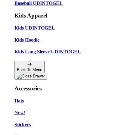
Baseball UDINTOGEL
Kids Apparel
Kids UDINTOGEL
Kids Hoodie
Kids Long Sleeve UDINTOGEL
Back To Menu
Accessories
Hats
New!
Stickers