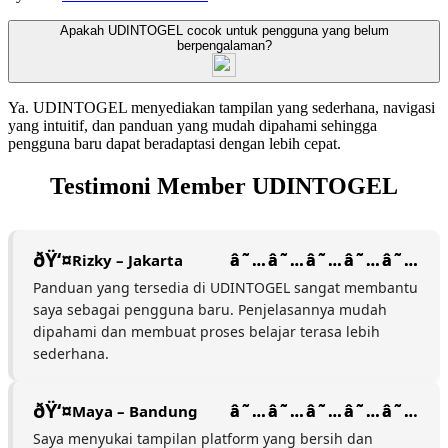
Apakah UDINTOGEL cocok untuk pengguna yang belum
berpengalaman?
Ya. UDINTOGEL menyediakan tampilan yang sederhana, navigasi
yang intuitif, dan panduan yang mudah dipahami sehingga
pengguna baru dapat beradaptasi dengan lebih cepat.
Testimoni Member UDINTOGEL
Rizky – Jakarta
Panduan yang tersedia di UDINTOGEL sangat membantu
saya sebagai pengguna baru. Penjelasannya mudah
dipahami dan membuat proses belajar terasa lebih
sederhana.
Maya – Bandung
Saya menyukai tampilan platform yang bersih dan