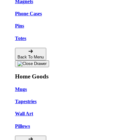
Magnets
Phone Cases
Pins
Totes
Back To Menu
Home Goods
Mugs
Tapestries
Wall Art
Pillows