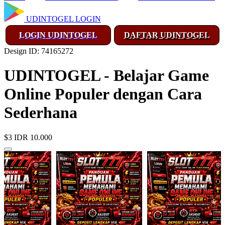
UDINTOGEL LOGIN
LOGIN UDINTOGEL
DAFTAR UDINTOGEL
Design ID: 74165272
UDINTOGEL - Belajar Game
Online Populer dengan Cara
Sederhana
$3
IDR 10.000