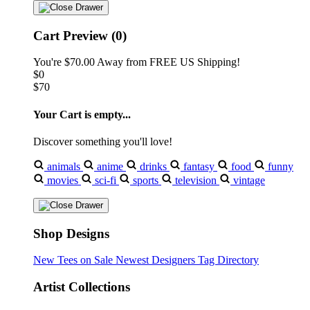
Cart Preview (0)
You're
$70.00
Away from
FREE US Shipping!
$0
$70
Your Cart is empty...
Discover something you'll love!
animals
anime
drinks
fantasy
food
funny
movies
sci-fi
sports
television
vintage
Shop Designs
New Tees on Sale
Newest Designers
Tag Directory
Artist Collections