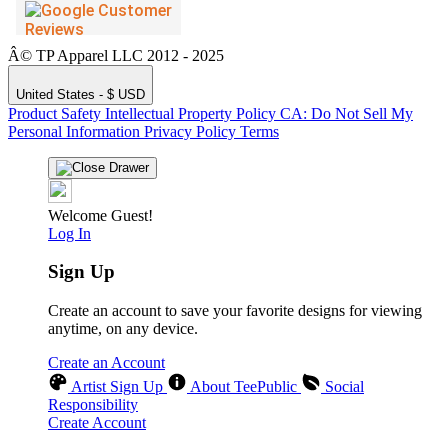
Â© TP Apparel LLC 2012 - 2025
United States - $ USD
Product Safety
Intellectual Property Policy
CA: Do Not Sell My
Personal Information
Privacy Policy
Terms
Welcome Guest!
Log In
Sign Up
Create an account to save your favorite designs for viewing
anytime, on any device.
Create an Account
Artist Sign Up
About TeePublic
Social
Responsibility
Create Account