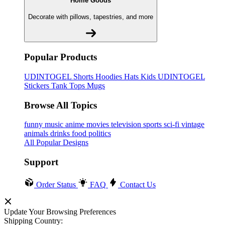
Home Goods
Decorate with pillows, tapestries, and more
Popular Products
UDINTOGEL
Shorts
Hoodies
Hats
Kids UDINTOGEL
Stickers
Tank Tops
Mugs
Browse All Topics
funny
music
anime
movies
television
sports
sci-fi
vintage
animals
drinks
food
politics
All Popular Designs
Support
Order Status
FAQ
Contact Us
Update Your Browsing Preferences
Shipping Country: