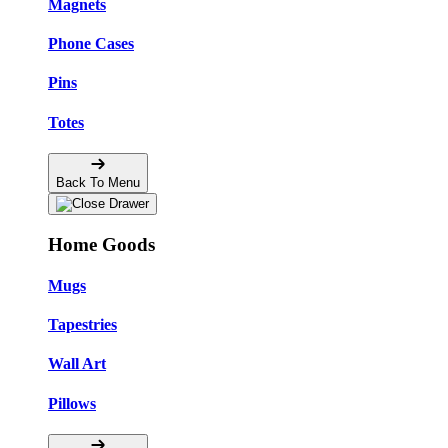
Magnets
Phone Cases
Pins
Totes
Back To Menu
Home Goods
Mugs
Tapestries
Wall Art
Pillows