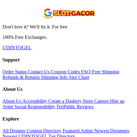
Don't love it? We'll fix it. For free.
100% Free Exchanges.
UDINTOGEL
Support
Order Status
Contact Us
Coupon Codes
FAQ
Free Shipping
Refunds & Returns
Shipping Info
Size Chart
About Us
About Us
Accessibility
Create a Dashery Store
Careers
Hire an
Artist
Social Responsibility
TeePublic Reviews
Explore
All Designs
Content Directory
Featured Artists
Newest Designers
Newest UDINTOGEL
Tag Directory