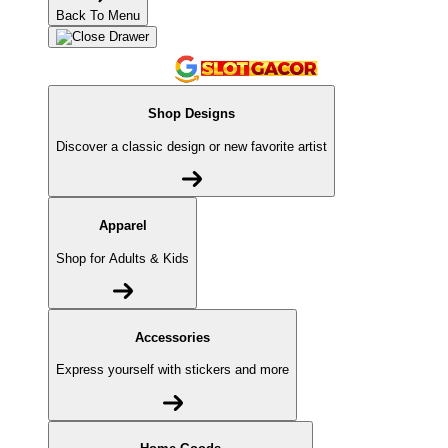
Back To Menu
Shop Designs
Discover a classic design or new favorite artist
Apparel
Shop for Adults & Kids
Accessories
Express yourself with stickers and more